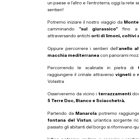
un paese e l'altro e l'entroterra, oggi la rete 
sentieri!
Potremo iniziare il nostro viaggio da
Monte
camminando
"sul giurassico"
fino a 
attraversando antichi
orti di limoni, coltivi 
Oppure percorrere i sentieri dell'
anello a
macchia mediterranea
con panorami mozz
Percorrendo le scalinate in pietra di
raggiungere il crinale attraverso
vigneti
e
Volastra.
Osserveremo da vicino i
terrazzamenti
dov
5 Terre Doc, Bianco e Sciacchetrà.
Partendo da
Manarola
potremo raggiunge
fontana del Vistun
, un'antica sorgente r
passato gli abitanti del borgo si rifornivano 