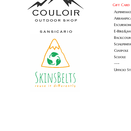
Gift Card
Alpinism
Arrampic
Escursio
E-Bike&m
Backcount
Scialpini
Ciaspole
Scuole
—-
Ufficio S