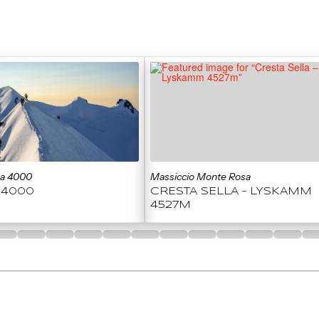
0 a 4000
Massiccio Monte Rosa
 4000
CRESTA SELLA – LYSKAMM
4527M
5
6
7
8
9
10
11
12
13
14
15