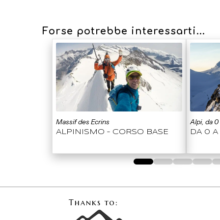
Forse potrebbe interessarti...
Massif des Ecrins
Alpi, da 
ALPINISMO – CORSO BASE
DA 0 A
0
1
2
3
4
Thanks to: