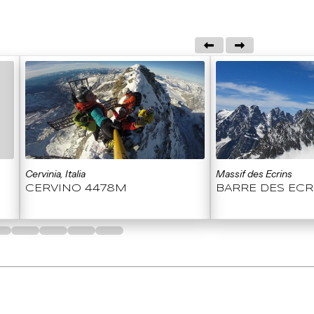
Cervinia, Italia
Massif des Ecrins
CERVINO 4478M
BARRE DES ECR
16
17
18
19