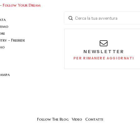
 - Follow Your Dream
o
Submit
ata
Search
nismo
ore
ry – Freeride
smo
NEWSLETTER
PER RIMANERE AGGIORNATI
tampa
Follow The Blog
Video
Contatti