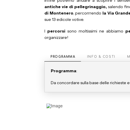
Infine potremo andare a scoprire i sentie
antiche vie di pellegrinaggio,
salendo fin
di Montenero
, percorrrendo
la Via Grand
sue 13 edicole votive.
I
percorsi
sono moltissimi
ne abbiamo
pe
organizzare!
PROGRAMMA
INFO & COSTI
M
Programma
:
Da concordare sulla base delle richieste e de