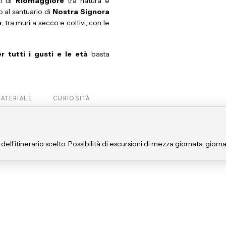
ri di
Riomaggiore
tra natura e
o al santuario di
Nostra Signora
e
, tra muri a secco e coltivi, con le
r tutti i gusti e le età
basta
ATERIALE
CURIOSITÀ
ll'itinerario scelto. Possibilità di escursioni di mezza giornata, giornat