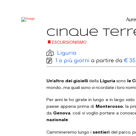
Alpi
Cinque Terre
ESCURSIONISMO
Liguria
1 o più giorni
a partire da
€ 35
Un'altro dei
gioielli
della
Liguria
sono
le 
mondo....ma quali sono vi ricordate i loro nomi
Per anni le ho girate in lungo e in largo vis
paese appena prima di
Monterosso
, la p
da
Genova
, così vi voglio portare a conosce
nazionale
.
Cammineremo lungo i
sentieri
del parco, pe