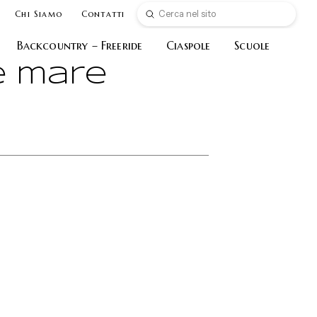
Submit
Chi Siamo
Contatti
Search
Backcountry – Freeride
Ciaspole
Scuole
 e mare