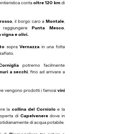
sentieristica conta
oltre 120 km
di
rosso
, il borgo caro a
Montale
,
raggiungere
Punta Mesco
,
a vigna e olivi.
lto
sopra
Vernazza
in una folta
afiato.
Corniglia
potremo facilmente
muri a secchi
, fino ad arrivare a
e vengono prodotti i famosi
vini
re la
collina del Corniolo
e la
icoperta di
Capelvenere
dove in
quotidianamente di acqua potabile.