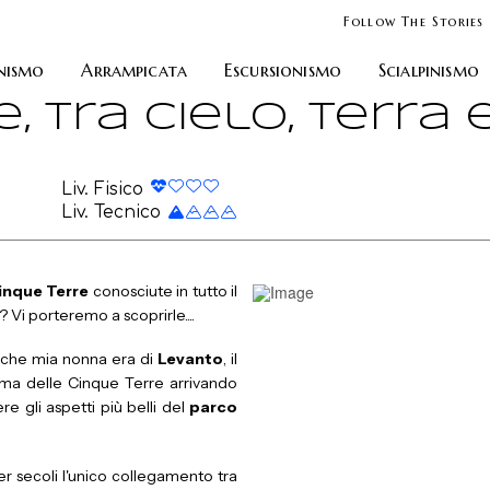
Follow The Stories
nismo
Arrampicata
Escursionismo
Scialpinismo
, tra cielo, terra
Liv. Fisico
Liv. Tecnico
Cinque Terre
conosciute in tutto il
? Vi porteremo a scoprirle....
to che mia nonna era di
Levanto
, il
rima delle Cinque Terre arrivando
re gli aspetti più belli del
parco
r secoli l'unico collegamento tra