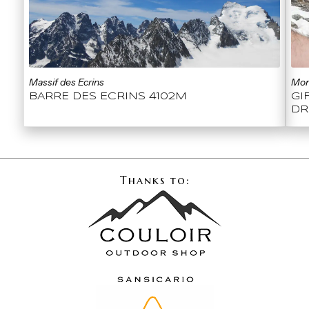
Massif des Ecrins
Mo
BARRE DES ECRINS 4102M
GI
DR
Thanks to: