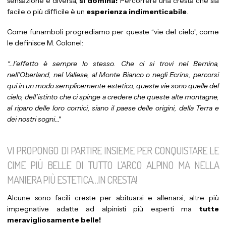
sensazione è diversa,
si domina!
Percorrere una cresta che sia
facile o più difficile è un
esperienza indimenticabile
.
Come funamboli progrediamo per queste “vie del cielo”, come
le definisce M. Colonel:
“…l’effetto è sempre lo stesso. Che ci si trovi nel Bernina,
nell’Oberland, nel Vallese, al Monte Bianco o negli Ecrins, percorsi
qui in un modo semplicemente estetico, queste vie sono quelle del
cielo, dell’istinto che ci spinge a credere che queste alte montagne,
al riparo delle loro cornici, siano il paese delle origini, della Terra e
dei nostri sogni…"
VI PROPONGO DI PARTIRE INSIEME PER CONQUISTARE LE
CIME PIÙ BELLE DI TUTTO L’ARCO ALPINO MA NELLA
MANIERA PIÙ ESTETICA…IN CRESTA!
Alcune sono facili creste per abituarsi e allenarsi, altre più
impegnative adatte ad alpinisti più esperti ma
tutte
meravigliosamente belle!