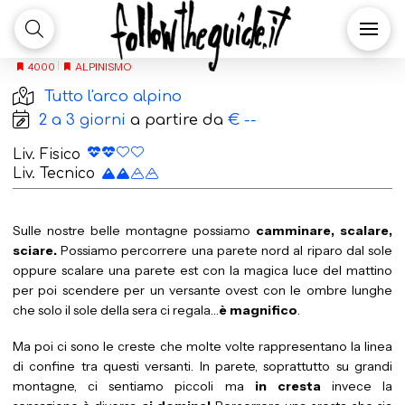
Le più belle creste
delle Alpi
|
ALPINISMO
4000
Tutto l'arco alpino
2 a 3 giorni
a partire da
€ --
Liv. Fisico
Liv. Tecnico
Sulle nostre belle montagne possiamo
camminare, scalare,
sciare.
Possiamo percorrere una parete nord al riparo dal sole
oppure scalare una parete est con la magica luce del mattino
per poi scendere per un versante ovest con le ombre lunghe
che solo il sole della sera ci regala…
è magnifico
.
Ma poi ci sono le creste che molte volte rappresentano la linea
di confine tra questi versanti. In parete, soprattutto su grandi
montagne, ci sentiamo piccoli ma
in cresta
invece la