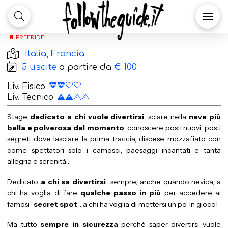
Stage Freeride – 5
giornate
FREERIDE
Italia, Francia
5 uscite
a partire da
€ 100
Liv. Fisico
Liv. Tecnico
Stage
dedicato a chi vuole divertirsi
, sciare nella
neve più
bella e polverosa del momento
, conoscere posti nuovi, posti
segreti dove lasciare la prima traccia, discese mozzafiato con
come spettatori solo i camosci, paesaggi incantati e tanta
allegria e serenità…
Dedicato
a chi sa divertirsi
…sempre, anche quando nevica, a
chi ha voglia di fare
qualche passo in più
per accedere ai
famosi “
secret spot
”…a chi ha voglia di mettersi un po’ in gioco!
Ma tutto
sempre in sicurezza
perché saper divertirsi vuole