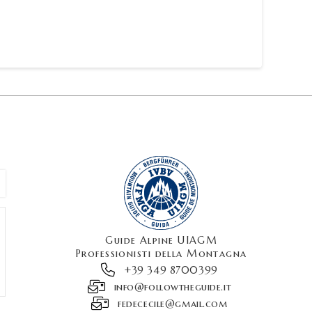
Guide Alpine UIAGM
Professionisti della Montagna
+39 349 8700399
info@followtheguide.it
fedececile@gmail.com