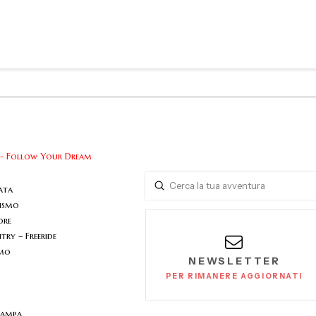
 - Follow Your Dream
o
Submit
ata
Search
nismo
ore
ry – Freeride
smo
NEWSLETTER
PER RIMANERE AGGIORNATI
tampa