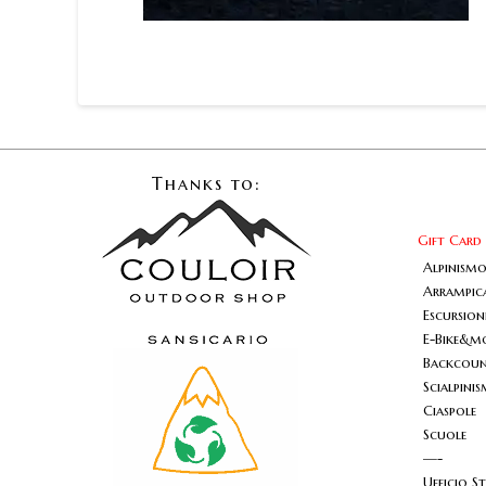
Thanks to:
Gift Card
Alpinism
Arrampic
Escursio
E-Bike&m
Backcount
Scialpini
Ciaspole
Scuole
—-
Ufficio S