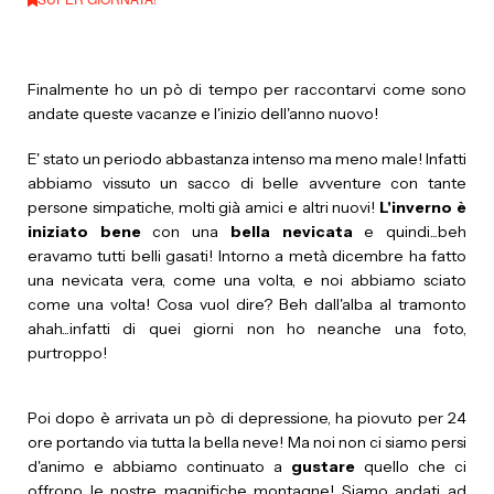
Finalmente ho un pò di tempo per raccontarvi come sono
andate queste vacanze e l'inizio dell'anno nuovo!
E' stato un periodo abbastanza intenso ma meno male! Infatti
abbiamo vissuto un sacco di belle avventure con tante
persone simpatiche, molti già amici e altri nuovi!
L'inverno è
iniziato bene
con una
bella nevicata
e quindi...beh
eravamo tutti belli gasati! Intorno a metà dicembre ha fatto
una nevicata vera, come una volta, e noi abbiamo sciato
come una volta! Cosa vuol dire? Beh dall'alba al tramonto
ahah...infatti di quei giorni non ho neanche una foto,
purtroppo!
Poi dopo è arrivata un pò di depressione, ha piovuto per 24
ore portando via tutta la bella neve! Ma noi non ci siamo persi
d'animo e abbiamo continuato a
gustare
quello che ci
offrono le nostre magnifiche montagne! Siamo andati ad