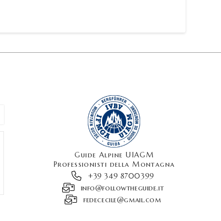
Guide Alpine UIAGM
Professionisti della Montagna
+39 349 8700399
info@followtheguide.it
fedececile@gmail.com