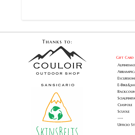
Thanks to:
Gift Card
Alpinism
Arrampic
Escursio
E-Bike&m
Backcount
Scialpini
Ciaspole
Scuole
—-
Ufficio S