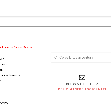
 - Follow Your Dream
o
Submit
ata
Search
nismo
ore
ry – Freeride
smo
NEWSLETTER
PER RIMANERE AGGIORNATI
tampa